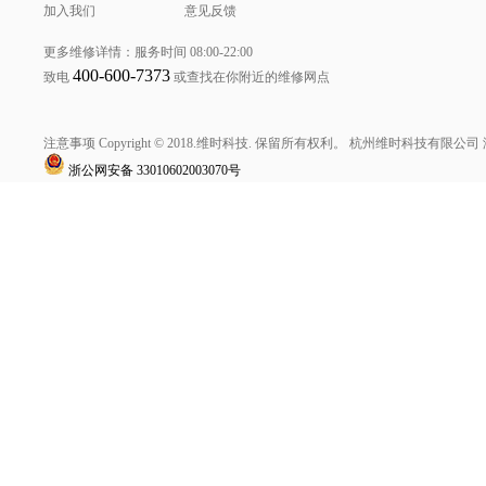
加入我们
意见反馈
更多维修详情：服务时间 08:00-22:00
400-600-7373
致电
或查找在你附近的维修网点
注意事项 Copyright © 2018.维时科技. 保留所有权利。
杭州维时科技有限公司
浙公网安备
33010602003070号