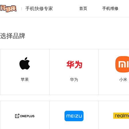
手机快修专家
首页
手机维修
选择品牌
苹果
华为
小
苹果
华为
小米
一加
魅族
real